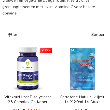
vrouwen en vegetariërs/veganisten. Kies uit onze
ijzersupplementen met extra vitamine C voor betere
opname.
Sorteer
Filter
-10%
Vitakruid IJzer Bisglycinaat
Ferrotone Natuurlijk Ijzer
28 Complex Oa Koper
14 X 20ml 14 Stuks
Vitamine C 90 Tabletten