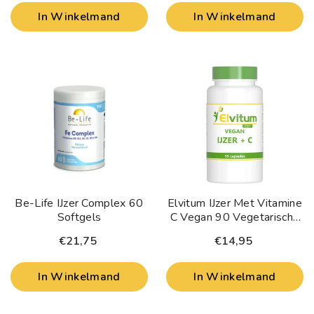
In Winkelmand
In Winkelmand
Be-Life IJzer Complex 60
Elvitum IJzer Met Vitamine
Softgels
C Vegan 90 Vegetarische
Capsules
€21,75
€14,95
In Winkelmand
In Winkelmand