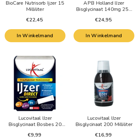
BioCare Nutrisorb Ijzer 15
APB Holland IJzer
Milliliter
Bisglycinaat 140mg 250
Capsules
€22,45
€24,95
In Winkelmand
In Winkelmand
Lucovitaal IJzer
Lucovitaal IJzer
Bisglycinaat Bosbes 20
Bisglycinaat 200 Milliliter
Sachets
€9,99
€16,99