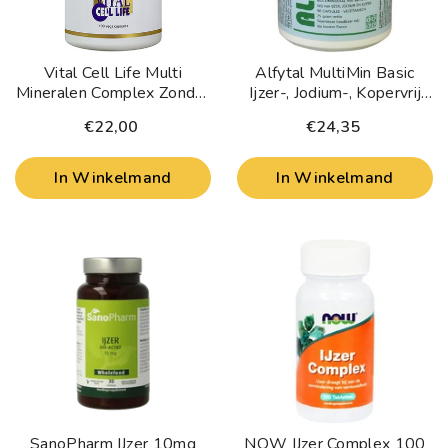
Vital Cell Life Multi
Alfytal MultiMin Basic
Mineralen Complex Zonder
Ijzer-, Jodium-, Kopervrij
Ijzer 100 Capsules
90 Vegetarische Capsules
€22,00
€24,35
In Winkelmand
In Winkelmand
SanoPharm IJzer 10mg
NOW IJzer Complex 100