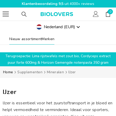
Klantenbeoordeling 9,5
uit 4000+ reviews
SPRING NAAR INHOUD
0
0
pro
Nederland
(EUR)
Geolocation Button Mobile: Nederland, EUR
Nieuw assortiment
Merken
g
Terugroepactie: Lima rijstwafels met zout bio, Cordyceps extract
puur forte 600mg & Horizon Gemengde notenpasta 350 gram
Home
Supplementen
Mineralen
IJzer
IJzer
IJzer is essentieel voor het zuurstoftransport in je bloed en
helpt vermoeidheid te verminderen. Ideaal voor sporters,