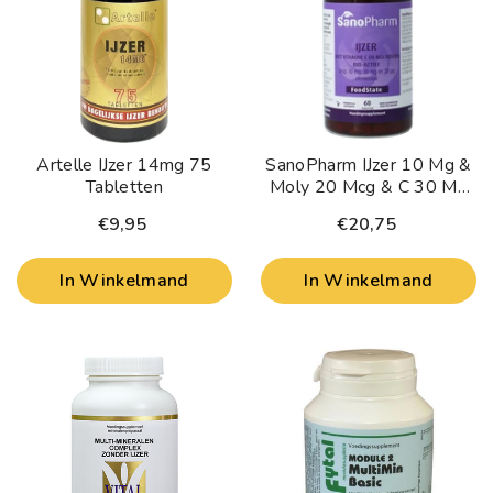
Artelle IJzer 14mg 75
SanoPharm IJzer 10 Mg &
Tabletten
Moly 20 Mcg & C 30 Mg
60 Tabletten
€9,95
€20,75
In Winkelmand
In Winkelmand