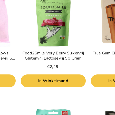
lows
Food2Smile Very Berry Suikervrij
True Gum Ci
sevrij 50
Glutenvrij Lactosevrij 90 Gram
€2,49
In Winkelmand
In