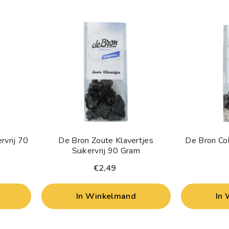
rvrij 70
De Bron Zoute Klavertjes
De Bron Col
Suikervrij 90 Gram
€2,49
In Winkelmand
In