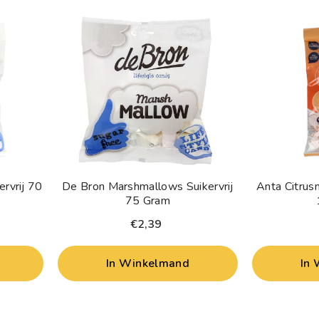
ervrij 70
De Bron Marshmallows Suikervrij
Anta Citrusm
75 Gram
€2,39
In Winkelmand
In