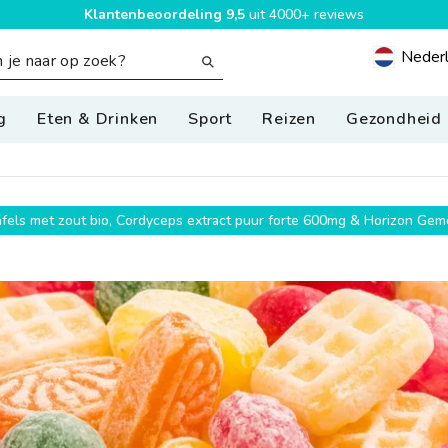
Gratis verzending
NL & BE vanaf €60
Neder
Geolocatio
g
Eten & Drinken
Sport
Reizen
Gezondheid
g
wafels met zout bio, Cordyceps extract puur forte 600mg & Horizon G