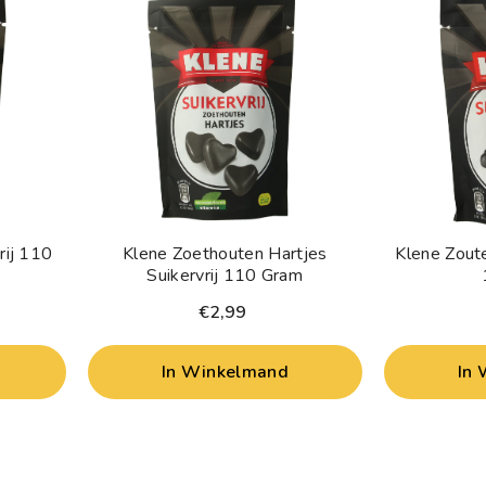
rij 110
Klene Zoethouten Hartjes
Klene Zoute
Suikervrij 110 Gram
€2,99
In Winkelmand
In