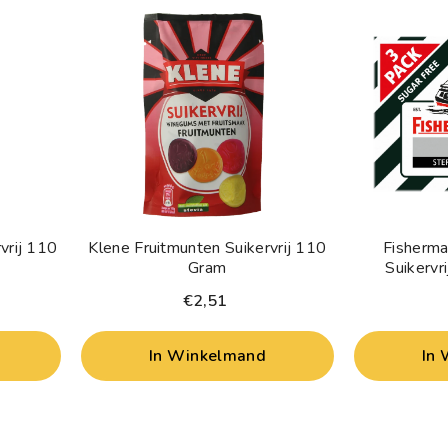
vrij 110
Klene Fruitmunten Suikervrij 110
Fisherma
Gram
Suikervr
€2,51
In Winkelmand
In