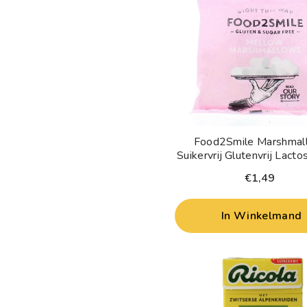
Food2Smile Marshmal
Suikervrij Glutenvrij Lacto
Gram
€1,49
In Winkelmand