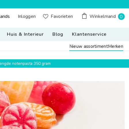
0
Inloggen
lands
Favorieten
Winkelmand
0
n Button Desktop: Nederland, Nederlands
pr
Huis & Interieur
Blog
Klantenservice
Nieuw assortiment
Merken
emengde notenpasta 350 gram