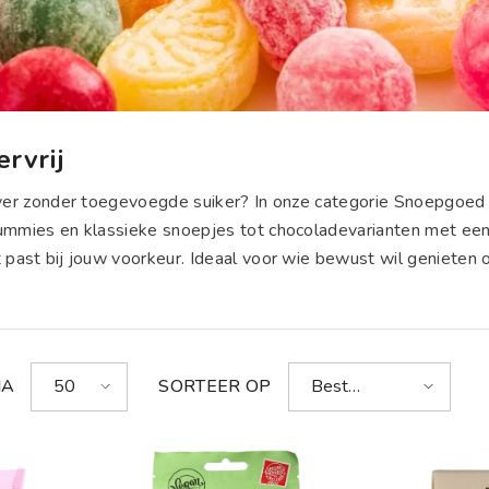
rvrij
iever zonder toegevoegde suiker? In onze categorie Snoepgoed
gummies en klassieke snoepjes tot chocoladevarianten met een s
t past bij jouw voorkeur. Ideaal voor wie bewust wil genieten o
NA
50
SORTEER OP
Best
verkopende