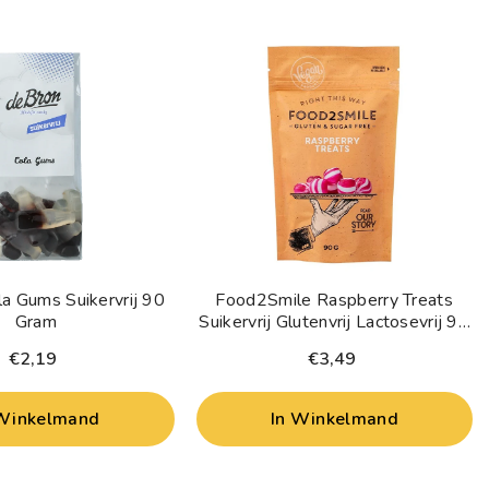
a Gums Suikervrij 90
Food2Smile Raspberry Treats
Gram
Suikervrij Glutenvrij Lactosevrij 90
Gram
€2,19
€3,49
 Winkelmand
In Winkelmand