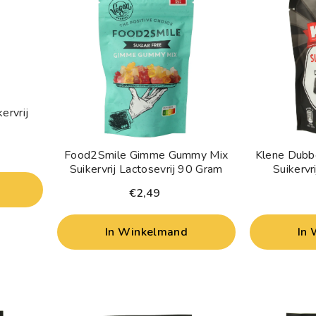
ervrij
Food2Smile Gimme Gummy Mix
Klene Dubb
Suikervrij Lactosevrij 90 Gram
Suikervr
€2,49
In Winkelmand
In