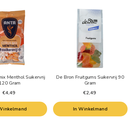
ix Menthol Suikervrij
De Bron Fruitgums Suikervrij 90
120 Gram
Gram
€4,49
€2,49
 Winkelmand
In Winkelmand