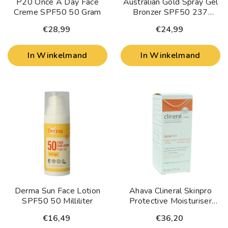
P20 Once A Day Face
Australian Gold Spray Gel
Creme SPF50 50 Gram
Bronzer SPF50 237
Milliliter
€28,99
€24,99
In Winkelmand
In Winkelmand
Derma Sun Face Lotion
Ahava Clineral Skinpro
SPF50 50 Milliliter
Protective Moisturiser
SPF50 50 Milliliter
€16,49
€36,20