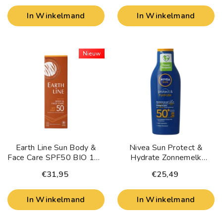
In Winkelmand
In Winkelmand
Nieuw
Earth Line Sun Body &
Nivea Sun Protect &
Face Care SPF50 BIO 100
Hydrate Zonnemelk
Milliliter
SPF50 200 Milliliter
€31,95
€25,49
In Winkelmand
In Winkelmand