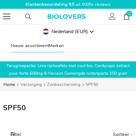
Klantenbeoordeling 9,5
uit 4000+ reviews
SPRING NAAR INHOUD
0
0
pro
Nederland
(EUR)
Geolocation Button Mobile: Nederland, EUR
Nieuw assortiment
Merken
g
Terugroepactie: Lima rijstwafels met zout bio, Cordyceps extract
puur forte 600mg & Horizon Gemengde notenpasta 350 gram
Home
Verzorging
Zonbescherming
SPF50
SPF50
Sorteer
Filter