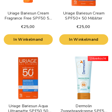
Uriage Bariesun Cream
Uriage Bariesun Cream
Fragrance Free SPF50 50
SPF50+ 50 Milliliter
Milliliter
€25,00
€25,00
In Winkelmand
In Winkelmand
Uitverkocht
Uriage Bariesun Aqua
Dermolin
Ultramatte SPF50 50
Zonnebrandcreme SPF50