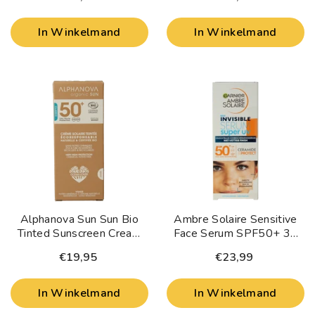
In Winkelmand
In Winkelmand
Alphanova Sun Sun Bio
Ambre Solaire Sensitive
Tinted Sunscreen Cream
Face Serum SPF50+ 30
Golden SPF50+ 50 Gram
Milliliter
€19,95
€23,99
In Winkelmand
In Winkelmand