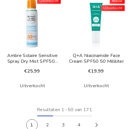
Uitverkocht
Nieuw
Uitverkocht
Ambre Solaire Sensitive
Q+A Niacinamide Face
Spray Dry Mist SPF50+
Cream SPF50 50 Milliliter
150 Milliliter
€25,99
€19,99
Uitverkocht
Uitverkocht
Resultaten
1
-
50
van 171
1
2
3
4