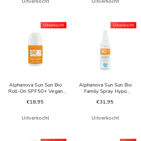
Uitverkocht
Uitverkocht
Uitverkocht
Uitverkocht
Alphanova Sun Sun Bio
Alphanova Sun Sun Bio
Roll-On SPF50+ Vegan
Family Spray Hypo
50 Gram
Allergeen SPF50 150
€18,95
€31,95
Milliliter
Uitverkocht
Uitverkocht