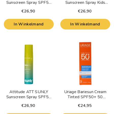
Sunscreen Spray SPF50
Sunscreen Spray Kids
Tropical Coco 75 Milliliter
SPF50 Unscented 75
€26,90
€26,90
Milliliter
In Winkelmand
In Winkelmand
Attitude ATT SUNLY
Uriage Bariesun Cream
Sunscreen Spray SPF50
Tinted SPF50+ 50
Unscented 75 Milliliter
Milliliter
€26,90
€24,95