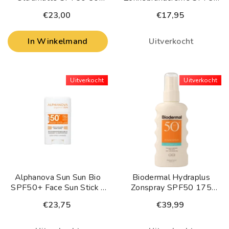
Milliliter
75 Milliliter
€23,00
€17,95
In Winkelmand
Uitverkocht
Uitverkocht
Uitverkocht
Alphanova Sun Sun Bio
Biodermal Hydraplus
SPF50+ Face Sun Stick -
Zonspray SPF50 175
Beige 12 Gram
Milliliter
€23,75
€39,99