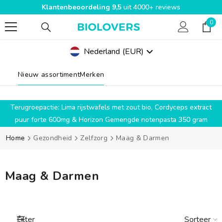
Klantenbeoordeling 9,5
uit 4000+ reviews
SPRING NAAR INHOUD
0
0
pro
Nederland
(EUR)
Geolocation Button Mobile: Nederland, EUR
Nieuw assortiment
Merken
g
Terugroepactie: Lima rijstwafels met zout bio, Cordyceps extract
puur forte 600mg & Horizon Gemengde notenpasta 350 gram
Home
Gezondheid
Zelfzorg
Maag & Darmen
Maag & Darmen
Sorteer
Filter