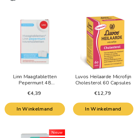
Linn Maagtabletten
Luvos Heilaarde Microfijn
Pepermunt 48
Cholesterol 60 Capsules
Kauwtabletten
€4,39
€12,79
In Winkelmand
In Winkelmand
Nieuw