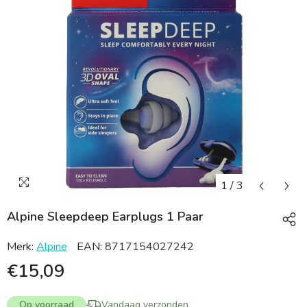
1
/
3
Alpine Sleepdeep Earplugs 1 Paar
Merk:
Alpine
EAN:
8717154027242
€15,09
Op voorraad
Vandaag verzonden