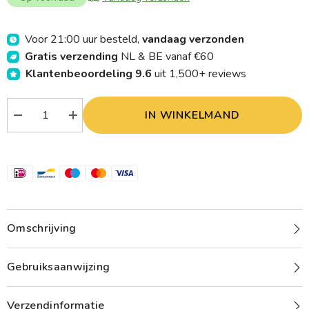
Voor 21:00 uur besteld,
vandaag verzonden
Gratis verzending
NL & BE vanaf €60
Klantenbeoordeling 9.6
uit 1,500+ reviews
IN WINKELMAND
Verlaag
Verhoog
aantal
aantal
Alpine
Alpine
Sleepdeep
Sleepdeep
earplugs
earplugs
1
1
Paar
Paar
Omschrijving
Gebruiksaanwijzing
Verzendinformatie