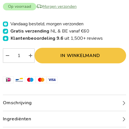
Op voorraad
Morgen verzonden
Vandaag besteld, morgen verzonden
Gratis verzending
NL & BE vanaf €60
Klantenbeoordeling 9.6
uit 1,500+ reviews
IN WINKELMAND
Verlaag
Verhoog
aantal
aantal
Balancepharma
Balancepharma
ECT006
ECT006
Hypohyse
Hypohyse
Endocrinotox
Endocrinotox
30.00
30.00
Milliliter
Milliliter
Omschrijving
Ingrediënten