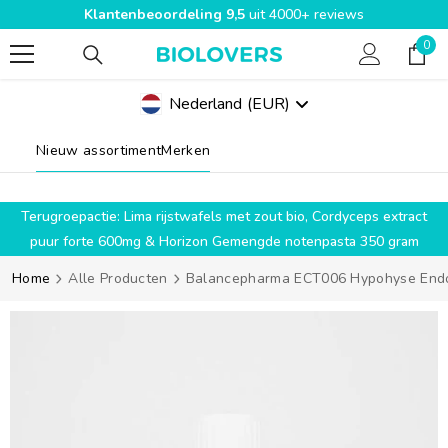
Klantenbeoordeling 9,5
uit 4000+ reviews
SPRING NAAR INHOUD
0
0
pro
Nederland
(EUR)
Geolocation Button Mobile: Nederland, EUR
Nieuw assortiment
Merken
g
Terugroepactie: Lima rijstwafels met zout bio, Cordyceps extract
puur forte 600mg & Horizon Gemengde notenpasta 350 gram
Home
Alle Producten
Balancepharma ECT006 Hypohyse Endocr