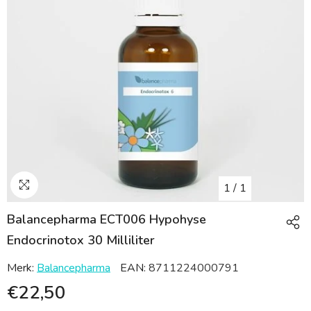
1
/
1
Balancepharma ECT006 Hypohyse
Endocrinotox 30 Milliliter
Merk:
Balancepharma
EAN:
8711224000791
€22,50