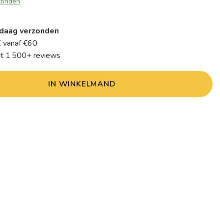
zonden
daag verzonden
 vanaf €60
it 1,500+ reviews
IN WINKELMAND