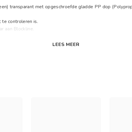
een) transparant met opgeschroefde gladde PP dop (Polypropy
te controleren is.
r aan Blockline.
LEES MEER
ules.