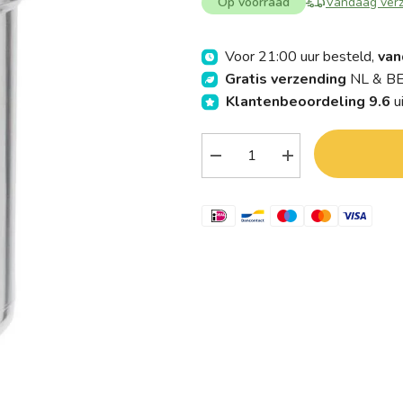
Op voorraad
Vandaag ver
Voor 21:00 uur besteld,
van
Gratis verzending
NL & BE
Klantenbeoordeling 9.6
u
Verlaag
Verhoog
aantal
aantal
Blockland
Blockland
Plastobel
Plastobel
tabletfles
tabletfles
transparant
transparant
gedopt
gedopt
35mm
35mm
90.00
90.00
Stuks
Stuks