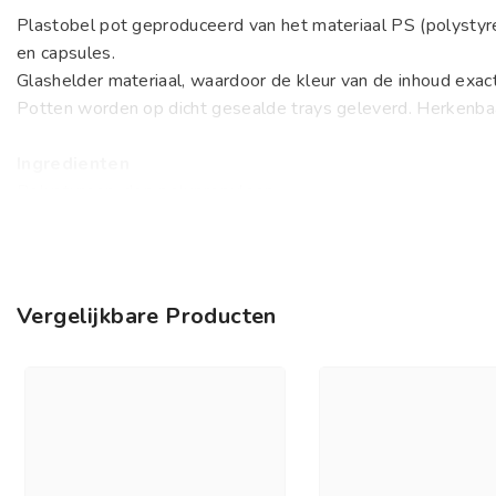
Plastobel pot geproduceerd van het materiaal PS (polystyr
en capsules.
Glashelder materiaal, waardoor de kleur van de inhoud exact 
Potten worden op dicht gesealde trays geleverd. Herkenbaa
Ingredienten
Polystyreen, dop polypropyleen
Gebruik
Geschikt voor verpakken van o.a. tabletten, dragees en caps
Vergelijkbare Producten
Fabrikant / Distributeur
Brocacef Supplies & Services