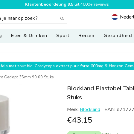
Klantenbeoordeling 9,5
uit 4000+ reviews
Neder
Geolocatio
g
Eten & Drinken
Sport
Reizen
Gezondheid
g
wafels met zout bio, Cordyceps extract puur forte 600mg & Horizon G
rant Gedopt 35mm 90.00 Stuks
Blockland Plastobel Tab
Stuks
Merk:
Blockland
EAN:
87172
€43,15