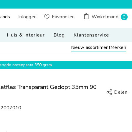
0
Inloggen
lands
Favorieten
Winkelmand
0
n Button Desktop: Nederland, Nederlands
pr
Huis & Interieur
Blog
Klantenservice
Nieuw assortiment
Merken
emengde notenpasta 350 gram
letfles Transparant Gedopt 35mm 90
Delen
72007010