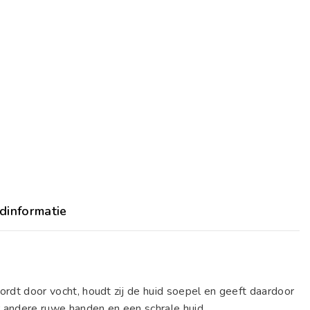
dinformatie
ordt door vocht, houdt zij de huid soepel en geeft daardoor
 andere ruwe handen en een schrale huid.