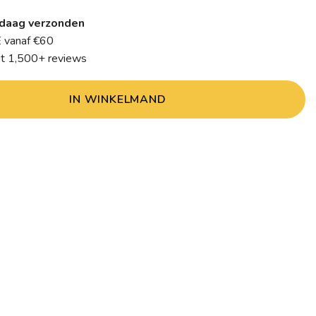
daag verzonden
 vanaf €60
it 1,500+ reviews
IN WINKELMAND