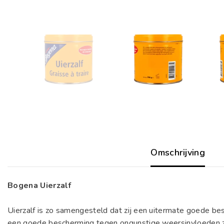
Omschrijving
Bogena Uierzalf
Uierzalf is zo samengesteld dat zij een uitermate goede bes
een goede bescherming tegen ongunstige weersinvloeden zoal