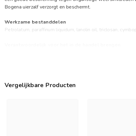
Bogena uierzalf verzorgt en beschermt.
Werkzame bestanddelen
Petrolatum, paraffinum liquidum, lanolin oil, triclosan, cymb
Verantwoordelijk voor het in de handel brengen
NDS
Vergelijkbare Producten