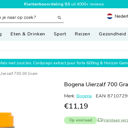
Klantenbeoordeling 9,5
uit 4000+ reviews
Neder
Geolocatio
g
Eten & Drinken
Sport
Reizen
Gezondheid
g
wafels met zout bio, Cordyceps extract puur forte 600mg & Horizon G
Uierzalf 700.00 Gram
Bogena Uierzalf 700 Gr
Merk:
Bogena
EAN:
8710729
€11,19
Op voorraad
Vandaag ver