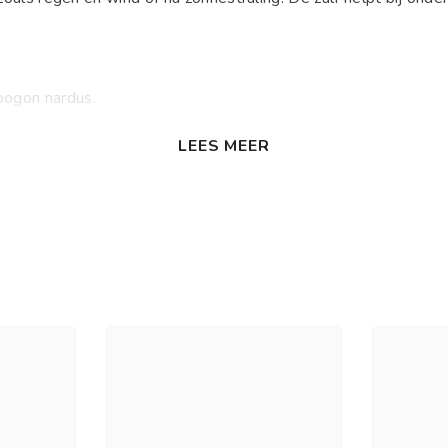
opogon nardus.
LEES MEER