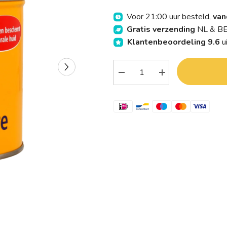
Voor 21:00 uur besteld,
van
Gratis verzending
NL & BE
Klantenbeoordeling 9.6
u
Verlaag
Verhoog
aantal
aantal
Bogena
Bogena
Uierzalf
Uierzalf
700.00
700.00
Gram
Gram