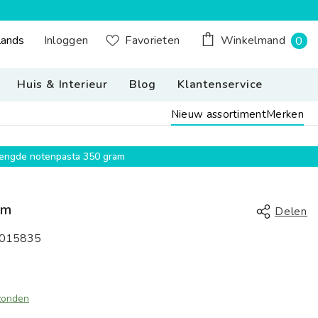
0
Inloggen
lands
Favorieten
Winkelmand
0
n Button Desktop: Nederland, Nederlands
pr
Huis & Interieur
Blog
Klantenservice
Nieuw assortiment
Merken
emengde notenpasta 350 gram
am
Delen
015835
zonden