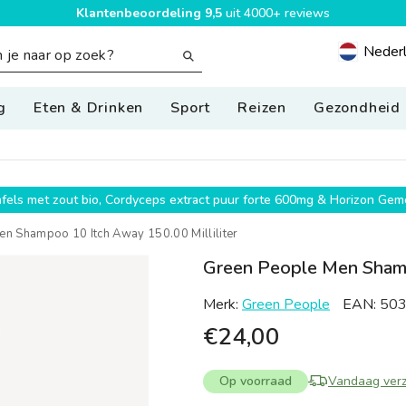
Klantenbeoordeling 9,5
uit 4000+ reviews
Neder
Geolocatio
g
Eten & Drinken
Sport
Reizen
Gezondheid
g
wafels met zout bio, Cordyceps extract puur forte 600mg & Horizon G
n Shampoo 10 Itch Away 150.00 Milliliter
Green People Men Shampo
Merk:
Green People
EAN:
50
€24,00
Op voorraad
Vandaag ver