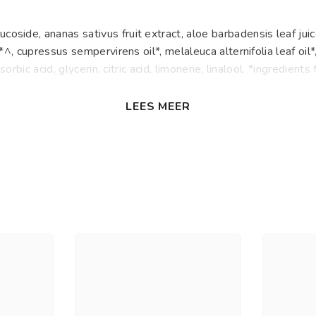
oside, ananas sativus fruit extract, aloe barbadensis leaf juic
l*^, cupressus sempervirens oil*, melaleuca alternifolia leaf oil
, sorbic acid, glycerin, citric acid, limonene, linalool. *ingredie
LEES MEER