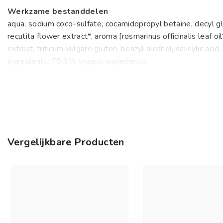
Werkzame bestanddelen
aqua, sodium coco-sulfate, cocamidopropyl betaine, decyl gluc
recutita flower extract*, aroma [rosmarinus officinalis leaf oi
extract, triticum vulgare gluten, benzyl alcohol, salicylic acid
ingredients; 75.8% organic ingredients.
Verantwoordelijk voor het in de handel brengen
Biocare Products
Vergelijkbare Producten