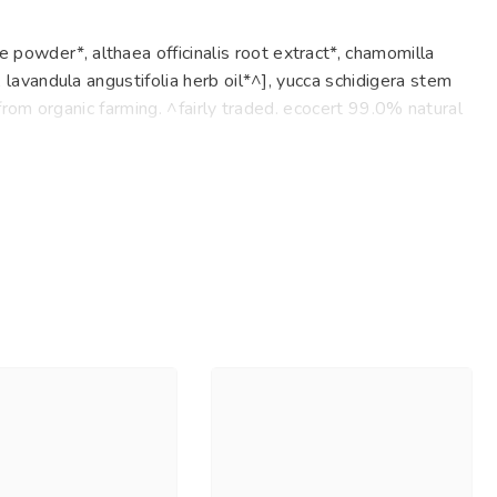
e powder*, althaea officinalis root extract*, chamomilla
*, lavandula angustifolia herb oil*^], yucca schidigera stem
nts from organic farming. ^fairly traded. ecocert 99.0% natural