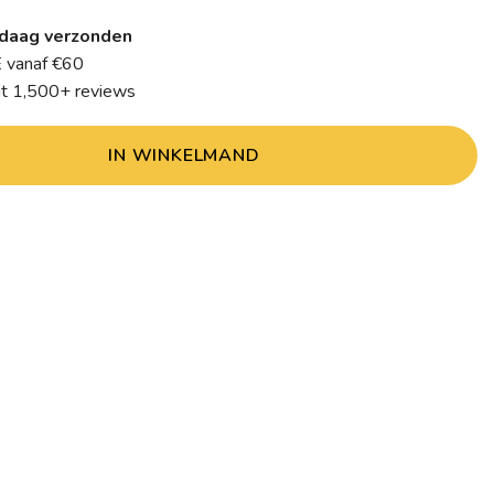
daag verzonden
 vanaf €60
it 1,500+ reviews
IN WINKELMAND