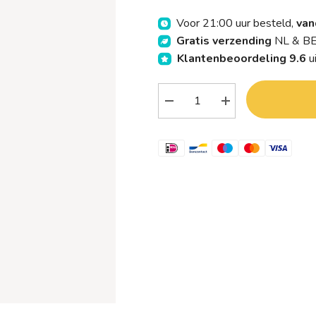
Voor 21:00 uur besteld,
van
Gratis verzending
NL & BE
Klantenbeoordeling 9.6
u
Verlaag
Verhoog
aantal
aantal
Green
Green
People
People
Men
Men
shampoo
shampoo
10
10
itch
itch
away
away
150.00
150.00
Milliliter
Milliliter