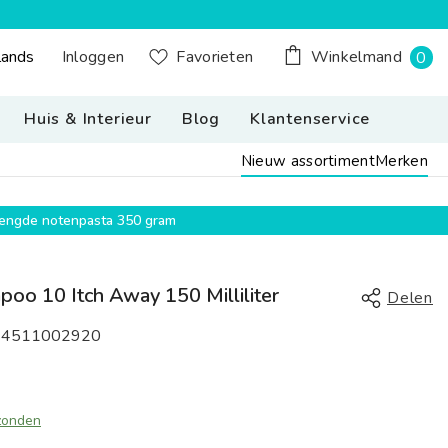
0
Inloggen
lands
Favorieten
Winkelmand
0
n Button Desktop: Nederland, Nederlands
pr
Huis & Interieur
Blog
Klantenservice
Nieuw assortiment
Merken
emengde notenpasta 350 gram
o 10 Itch Away 150 Milliliter
Delen
34511002920
zonden