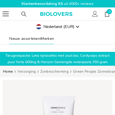
Klantenbeoordeling 9,5
uit 4000+ reviews
SPRING NAAR INHOUD
0
0
pro
Nederland
(EUR)
Geolocation Button Mobile: Nederland, EUR
Nieuw assortiment
Merken
g
Terugroepactie: Lima rijstwafels met zout bio, Cordyceps extract
puur forte 600mg & Horizon Gemengde notenpasta 350 gram
Home
Verzorging
Zonbescherming
Green People Zonnebrand