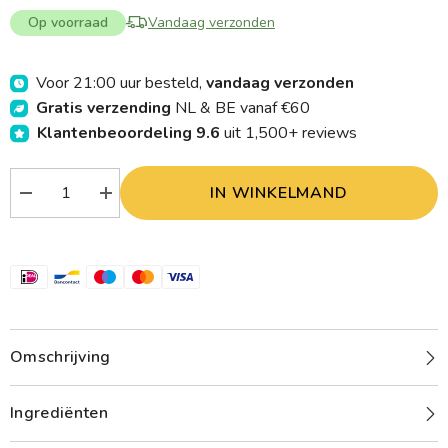
Op voorraad
Vandaag verzonden
Voor 21:00 uur besteld,
vandaag verzonden
Gratis verzending
NL & BE vanaf €60
Klantenbeoordeling 9.6
uit 1,500+ reviews
IN WINKELMAND
Verlaag
Verhoog
aantal
aantal
Green
Green
People
People
Zonnebrand
Zonnebrand
SPF15
SPF15
200.00
200.00
Milliliter
Milliliter
Omschrijving
Ingrediënten