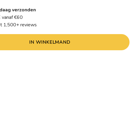
daag verzonden
 vanaf €60
it 1,500+ reviews
IN WINKELMAND