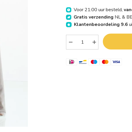
Voor 21:00 uur besteld,
van
Gratis verzending
NL & BE
Klantenbeoordeling 9.6
u
Verlaag
Verhoog
aantal
aantal
Greenage
Greenage
Rode
Rode
rijst
rijst
rosso
rosso
selvaggio
selvaggio
bio
bio
400.00
400.00
Gram
Gram