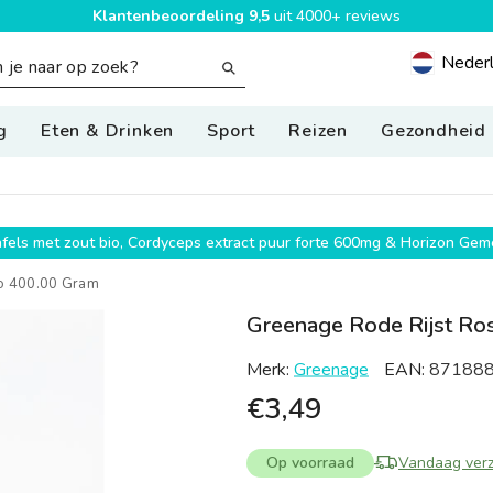
Klantenbeoordeling 9,5
uit 4000+ reviews
Neder
Geolocatio
g
Eten & Drinken
Sport
Reizen
Gezondheid
g
wafels met zout bio, Cordyceps extract puur forte 600mg & Horizon G
io 400.00 Gram
Greenage Rode Rijst Ro
Merk:
Greenage
EAN:
87188
€3,49
Op voorraad
Vandaag ver