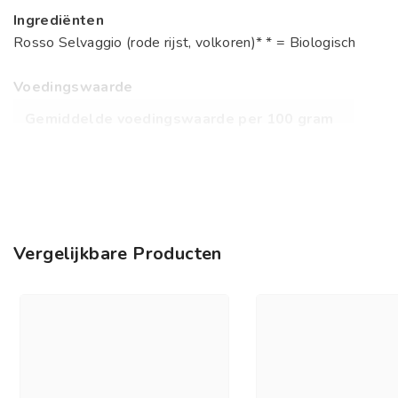
Ingrediënten
Rosso Selvaggio (rode rijst, volkoren)* * = Biologisch
Voedingswaarde
Gemiddelde voedingswaarde per 100 gram
Energie / kJ
1466
kJ
Energie / kCal
347
kcal
Eiwit totaal
8,7
Gram
Vergelijkbare Producten
Koolhydraten totaal
67,3
Gram
Suikers
0,7
Gram
Voedingsvezel
7,4
Gram
Vet totaal
3,1
Gram