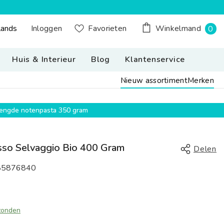
0
Inloggen
lands
Favorieten
Winkelmand
0
n Button Desktop: Nederland, Nederlands
pr
Huis & Interieur
Blog
Klantenservice
Nieuw assortiment
Merken
emengde notenpasta 350 gram
sso Selvaggio Bio 400 Gram
Delen
85876840
zonden