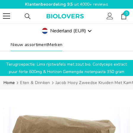
Klantenbeoordeling 9,5
uit 4000+ reviews
SPRING NAAR INHOUD
0
0
pro
Nederland
(EUR)
Geolocation Button Mobile: Nederland, EUR
Nieuw assortiment
Merken
g
Terugroepactie: Lima rijstwafels met zout bio, Cordyceps extract
puur forte 600mg & Horizon Gemengde notenpasta 350 gram
Home
Eten & Drinken
Jacob Hooy Zweedse Kruiden Met Kamfe