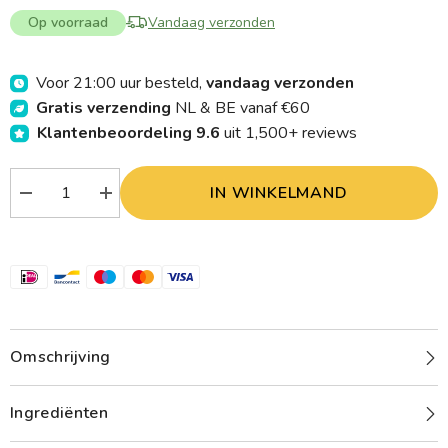
Op voorraad
Vandaag verzonden
Voor 21:00 uur besteld,
vandaag verzonden
Gratis verzending
NL & BE vanaf €60
Klantenbeoordeling 9.6
uit 1,500+ reviews
IN WINKELMAND
Verlaag
Verhoog
aantal
aantal
Jacob
Jacob
Hooy
Hooy
Zweedse
Zweedse
kruiden
kruiden
met
met
kamfer
kamfer
grof
grof
1.00
1.00
Kilogram
Kilogram
Omschrijving
Ingrediënten