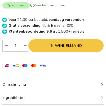
Op voorraad
Vandaag verzonden
Voor 21:00 uur besteld,
vandaag verzonden
Gratis verzending
NL & BE vanaf €60
Klantenbeoordeling 9.6
uit 1,500+ reviews
IN WINKELMAND
Verlaag
Verhoog
aantal
aantal
Malteser
Malteser
Saffiervijl
Saffiervijl
17cm
17cm
nikkel
nikkel
chrome
chrome
DH50-
DH50-
18GS
18GS
1.00
1.00
Stuks
Stuks
Omschrijving
Ingrediënten