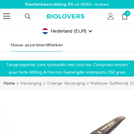
Klantenbeoordeling 9,5
uit 4000+ reviews
SPRING NAAR INHOUD
0
0
pro
Nederland
(EUR)
Geolocation Button Mobile: Nederland, EUR
Nieuw assortiment
Merken
g
Terugroepactie: Lima rijstwafels met zout bio, Cordyceps extract
puur forte 600mg & Horizon Gemengde notenpasta 350 gram
Home
Verzorging
Overige Verzorging
Malteser Saffiervijl