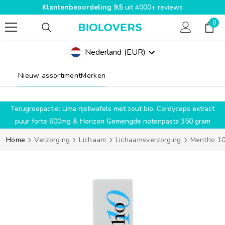
Klantenbeoordeling 9,5
uit 4000+ reviews
SPRING NAAR INHOUD
0
0
pro
Nederland
(EUR)
Geolocation Button Mobile: Nederland, EUR
Nieuw assortiment
Merken
g
Terugroepactie: Lima rijstwafels met zout bio, Cordyceps extract
puur forte 600mg & Horizon Gemengde notenpasta 350 gram
Home
Verzorging
Lichaam
Lichaamsverzorging
Mentho 10 