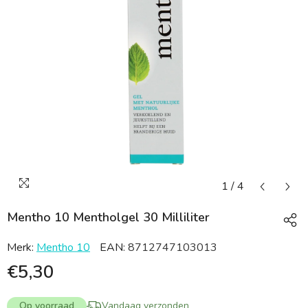
1
/
4
Mentho 10 Mentholgel 30 Milliliter
Merk:
Mentho 10
EAN:
8712747103013
€5,30
Op voorraad
Vandaag verzonden