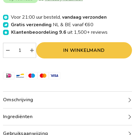
Voor 21:00 uur besteld,
vandaag verzonden
Gratis verzending
NL & BE vanaf €60
Klantenbeoordeling 9.6
uit 1,500+ reviews
IN WINKELMAND
Verlaag
Verhoog
aantal
aantal
Mentho
Mentho
10
10
Mentholgel
Mentholgel
30.00
30.00
Milliliter
Milliliter
Omschrijving
Ingrediënten
Gebruiksaanwijzing