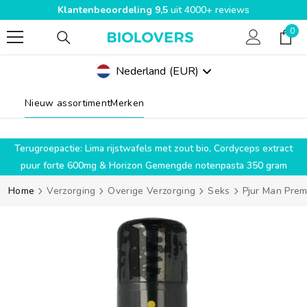
Klantenbeoordeling 9,5
uit 4000+ reviews
SPRING NAAR INHOUD
0
0
pro
Nederland
(EUR)
Geolocation Button Mobile: Nederland, EUR
Nieuw assortiment
Merken
g
Terugroepactie: Lima rijstwafels met zout bio, Cordyceps extract
puur forte 600mg & Horizon Gemengde notenpasta 350 gram
Home
Verzorging
Overige Verzorging
Seks
Pjur Man Premi