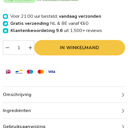
Voor 21:00 uur besteld,
vandaag verzonden
Gratis verzending
NL & BE vanaf €60
Klantenbeoordeling 9.6
uit 1,500+ reviews
IN WINKELMAND
Verlaag
Verhoog
aantal
aantal
Pjur
Pjur
Man
Man
premium
premium
extremeglide
extremeglide
250.00
250.00
Milliliter
Milliliter
Omschrijving
Ingrediënten
Gebruiksaanwijzing