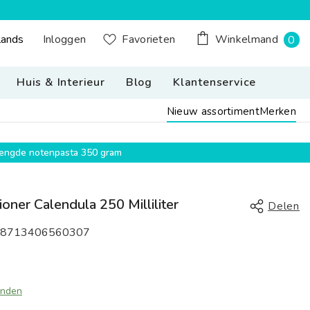
0
Inloggen
lands
Favorieten
Winkelmand
0
n Button Desktop: Nederland, Nederlands
pr
Huis & Interieur
Blog
Klantenservice
Nieuw assortiment
Merken
emengde notenpasta 350 gram
oner Calendula 250 Milliliter
Delen
8713406560307
onden