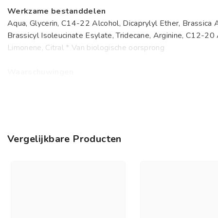
Werkzame bestanddelen
Aqua, Glycerin, C14-22 Alcohol, Dicaprylyl Ether, Brassica 
Brassicyl Isoleucinate Esylate, Tridecane, Arginine, C12-20
Limonene, Citral * Van biologische oorsprong
Waarschuwingen
Alleen voor uitwendig gebruik.
Vermijd contact met de ogen.
Buiten bereik van kinderen bewaren.
Verantwoordelijk voor het in de handel brengen
Vergelijkbare Producten
De Traay BV