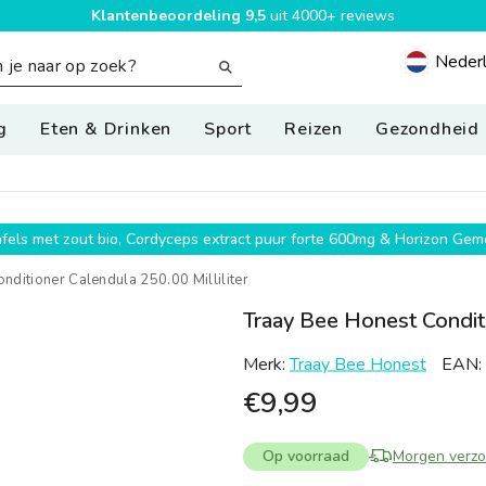
Klantenbeoordeling 9,5
uit 4000+ reviews
Neder
Geolocatio
g
Eten & Drinken
Sport
Reizen
Gezondheid
g
wafels met zout bio, Cordyceps extract puur forte 600mg & Horizon G
nditioner Calendula 250.00 Milliliter
Traay Bee Honest Conditi
Merk:
Traay Bee Honest
EAN:
€9,99
Op voorraad
Morgen verz