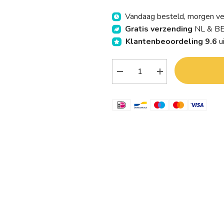
Vandaag besteld, morgen v
Gratis verzending
NL & BE
Klantenbeoordeling 9.6
u
Verlaag
Verhoog
aantal
aantal
Traay
Traay
Bee
Bee
Honest
Honest
Conditioner
Conditioner
calendula
calendula
250.00
250.00
Milliliter
Milliliter