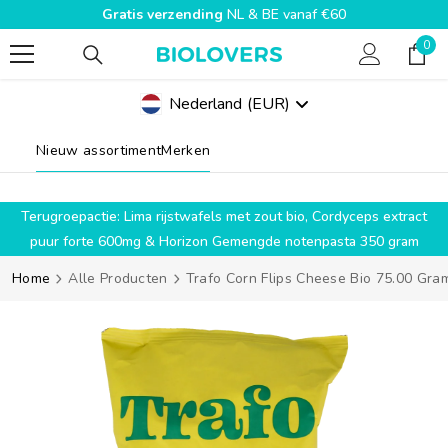
Gratis verzending
NL & BE vanaf €60
SPRING NAAR INHOUD
0
0
pro
Nederland
(EUR)
Geolocation Button Mobile: Nederland, EUR
Nieuw assortiment
Merken
g
Terugroepactie: Lima rijstwafels met zout bio, Cordyceps extract
puur forte 600mg & Horizon Gemengde notenpasta 350 gram
Home
Alle Producten
Trafo Corn Flips Cheese Bio 75.00 Gra