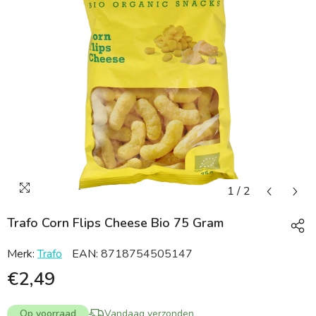
1
/
2
Trafo Corn Flips Cheese Bio 75 Gram
Merk:
Trafo
EAN:
8718754505147
€2,49
Op voorraad
Vandaag verzonden