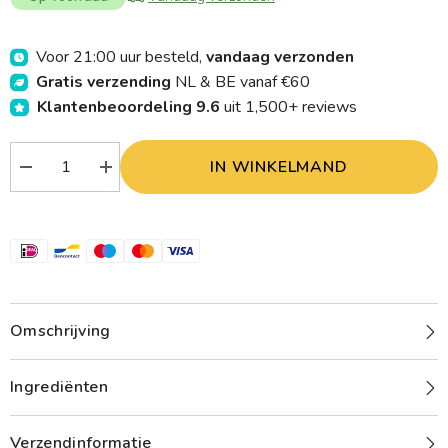
Voor 21:00 uur besteld,
vandaag verzonden
Gratis verzending
NL & BE vanaf €60
Klantenbeoordeling 9.6
uit 1,500+ reviews
IN WINKELMAND
Verlaag
Verhoog
aantal
aantal
Trafo
Trafo
Corn
Corn
flips
flips
cheese
cheese
bio
bio
75.00
75.00
Gram
Gram
Omschrijving
Ingrediënten
Verzendinformatie