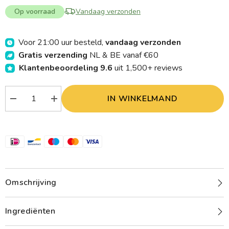
Op voorraad
Vandaag verzonden
Voor 21:00 uur besteld,
vandaag verzonden
Gratis verzending
NL & BE vanaf €60
Klantenbeoordeling 9.6
uit 1,500+ reviews
IN WINKELMAND
Verlaag
Verhoog
aantal
aantal
Vitakruid
Vitakruid
Multi
Multi
Dag
Dag
&amp;
&amp;
Nacht
Nacht
Man
Man
100%
100%
Vegan
Vegan
2
2
Omschrijving
x
x
90
90
180.00
180.00
Ingrediënten
Tabletten
Tabletten