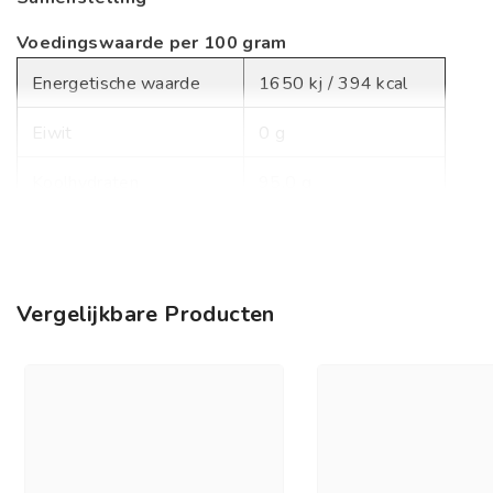
Voedingswaarde per 100 gram
Energetische waarde
1650 kj / 394 kcal
Eiwit
0 g
Koolhydraten
95,0 g
waarvan suiker
95,0 g
Vet
0 g
Vergelijkbare Producten
Vezels
0 g
Zout
0 g
Ingrediënten