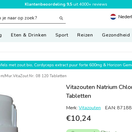
Klantenbeoordeling 9,5
uit 4000+ reviews
Neder
Geolocatio
g
Eten & Drinken
Sport
Reizen
Gezondheid
g
wafels met zout bio, Cordyceps extract puur forte 600mg & Horizon G
um/mur.VitaZout Nr. 08 120 Tabletten
Vitazouten Natrium Chlo
Tabletten
Merk:
Vitazouten
EAN:
87188
€10,24