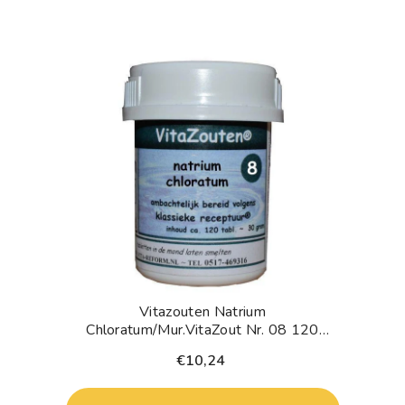
n in geval van zwangerschap, lactatie, medicijngebruik en zi
Vitazouten Natrium
Chloratum/mur.VitaZout Nr. 08 120
Tabletten
€10,24