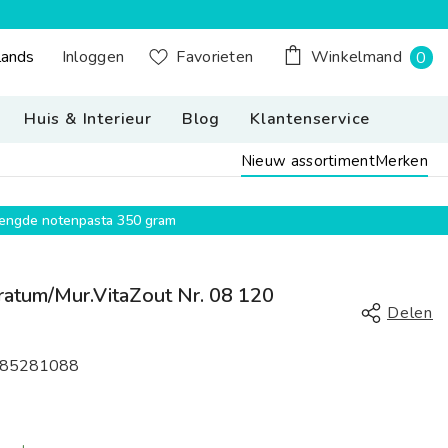
0
Inloggen
lands
Favorieten
Winkelmand
0
n Button Desktop: Nederland, Nederlands
pr
Huis & Interieur
Blog
Klantenservice
Nieuw assortiment
Merken
emengde notenpasta 350 gram
ratum/mur.VitaZout Nr. 08 120
Delen
85281088