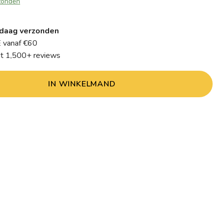
zonden
daag verzonden
 vanaf €60
it 1,500+ reviews
IN WINKELMAND
t