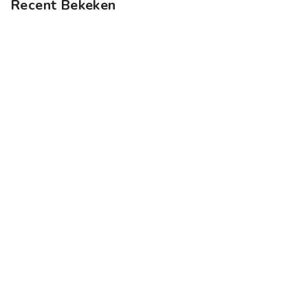
Recent Bekeken
Raadpleeg een deskundige alvorens supplementen te gebruike