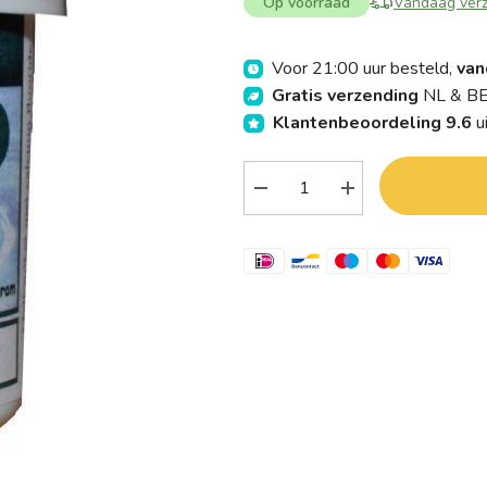
Op voorraad
Vandaag ver
Voor 21:00 uur besteld,
van
Gratis verzending
NL & BE
Klantenbeoordeling 9.6
u
Verlaag
Verhoog
aantal
aantal
Vitazouten
Vitazouten
Natrium
Natrium
chloratum/mur.VitaZout
chloratum/mur.VitaZou
nr.
nr.
08
08
120
120
Tabletten
Tabletten