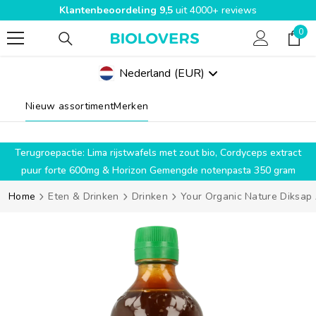
Klantenbeoordeling 9,5
uit 4000+ reviews
SPRING NAAR INHOUD
0
0
pro
Nederland
(EUR)
Geolocation Button Mobile: Nederland, EUR
Nieuw assortiment
Merken
g
Terugroepactie: Lima rijstwafels met zout bio, Cordyceps extract
puur forte 600mg & Horizon Gemengde notenpasta 350 gram
Home
Eten & Drinken
Drinken
Your Organic Nature Diksap A