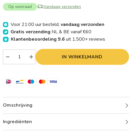
Op voorraad
Vandaag verzonden
Voor 21:00 uur besteld,
vandaag verzonden
Gratis verzending
NL & BE vanaf €60
Klantenbeoordeling 9.6
uit 1,500+ reviews
IN WINKELMAND
Verlaag
Verhoog
aantal
aantal
Your
Your
Organic
Organic
Nature
Nature
Diksap
Diksap
appel
appel
mango
mango
goji
goji
bio
bio
400.00
400.00
Omschrijving
Milliliter
Milliliter
Ingrediënten