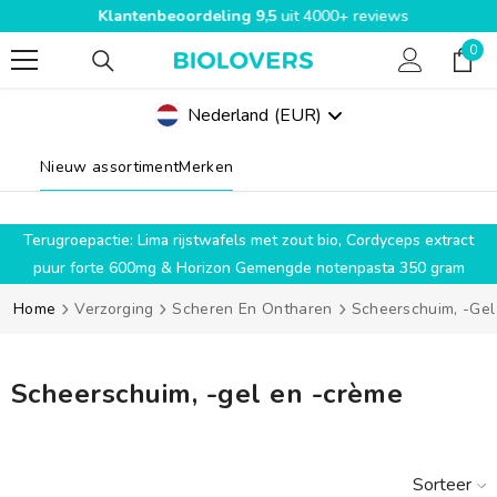
Klantenbeoordeling 9,5
uit 4000+ reviews
SPRING NAAR INHOUD
0
0
pro
Nederland
(EUR)
Geolocation Button Mobile: Nederland, EUR
Nieuw assortiment
Merken
g
Terugroepactie: Lima rijstwafels met zout bio, Cordyceps extract
puur forte 600mg & Horizon Gemengde notenpasta 350 gram
Home
Verzorging
Scheren En Ontharen
Scheerschuim, -gel
Scheerschuim, -gel en -crème
Sorteer